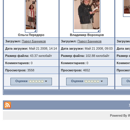
Ольга Передеро
Владимир Воронцов
Загрузил:
Павел Банников
Загрузил:
Павел Банников
Загрузи
Дата загрузки:
Май 21 2008, 14:14
Дата загрузки:
Май 21 2008, 09:03
Дата за
Размер файла:
43.37 килобайт
Размер файла:
102.88 килобайт
Размер 
Комментариев:
0
Комментариев:
0
Коммент
Просмотров:
3558
Просмотров:
4652
Просмо
Оценки
Оценки
О
Powered By
I