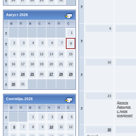
»
26
27
28
29
30
31
»
Август 2026
В
П
В
С
Ч
П
С
9
»
1
»
2
3
4
5
6
7
»
8
»
9
10
11
12
13
14
15
16
»
16
17
18
19
20
21
22
»
23
24
25
26
27
28
29
»
»
30
31
23
Сентябрь 2026
Данила
Давыдов,
В
П
В
С
Ч
П
С
»
с днем
рождения!
»
1
2
3
4
5
»
6
7
8
9
10
11
12
30