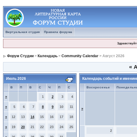
Виртуальная студия
Правила форума
Здравствуйт
Форум Студии
>
Календарь
>
Community Calendar
> Август 2026
«
А
Июль 2026
Календарь событий и именин
В
П
В
С
Ч
П
С
Воскресенье
Понедельн
»
1
2
3
4
»
5
6
7
8
9
10
11
»
»
12
13
14
15
16
17
18
»
19
20
21
22
23
24
25
2