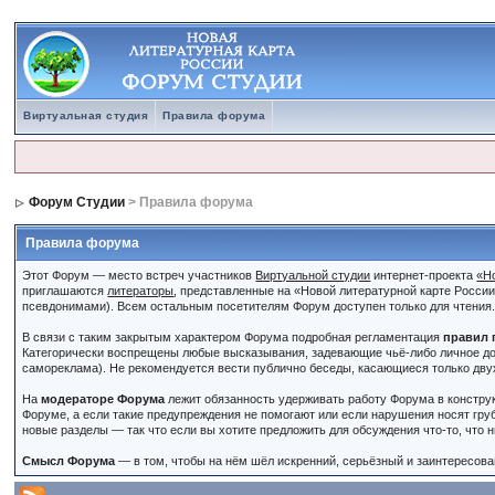
Виртуальная студия
Правила форума
Форум Студии
> Правила форума
Правила форума
Этот Форум — место встреч участников
Виртуальной студии
интернет-проекта
«Н
приглашаются
литераторы
, представленные на «Новой литературной карте Росси
псевдонимами). Всем остальным посетителям Форум доступен только для чтения
В связи с таким закрытым характером Форума подробная регламентация
правил 
Категорически воспрещены любые высказывания, задевающие чьё-либо личное до
самореклама). Не рекомендуется вести публично беседы, касающиеся только дву
На
модераторе Форума
лежит обязанность удерживать работу Форума в констру
Форуме, а если такие предупреждения не помогают или если нарушения носят гру
новые разделы — так что если вы хотите предложить для обсуждения что-то, что 
Смысл Форума
— в том, чтобы на нём шёл искренний, серьёзный и заинтересован