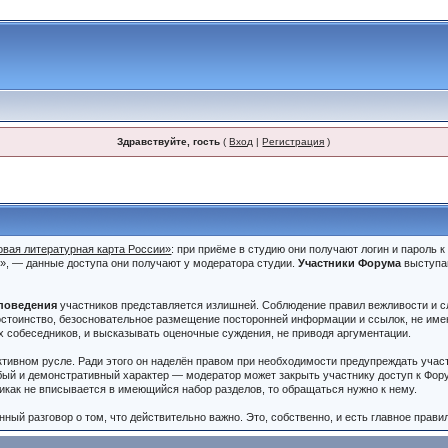
Здравствуйте, гость
(
Вход
|
Регистрация
)
овая литературная карта России»
: при приёме в студию они получают логин и пароль 
и», — данные доступа они получают у модератора студии.
Участники Форума
выступа
.
поведения
участников представляется излишней. Соблюдение правил вежливости и сл
стоинство, безосновательное размещение посторонней информации и ссылок, не имею
х собеседников, и высказывать оценочные суждения, не приводя аргументации.
ктивном русле. Ради этого он наделён правом при необходимости предупреждать учас
бый и демонстративный характер — модератор может закрыть участнику доступ к Фору
никак не вписывается в имеющийся набор разделов, то обращаться нужно к нему.
ный разговор о том, что действительно важно. Это, собственно, и есть главное прави