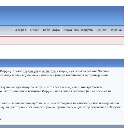
Галерея
Блоги
Календарь
Участники форума
Поиск
Помощь
к Форуму. Кроме
студийцев
и
экспертов
студии, к участию в работе Форума
ют под своими подлинными именами (или устоявшимися литературными
едование здравому смыслу — вот, собственно, и всё, что требуется.
щих отношения к тематике Форума, навязчивая реклама (и в особенности
тника — приватно или публично — о необходимости изменить своё поведение на
му на некоторый срок или бессрочно. Кроме того, модератор открывает в Форуме
ло.