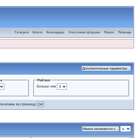
Галерея
Блоги
Календарь
Участники форума
Поиск
Помощь
ка
Рейтинг
Больше чем
льтатами за страницу