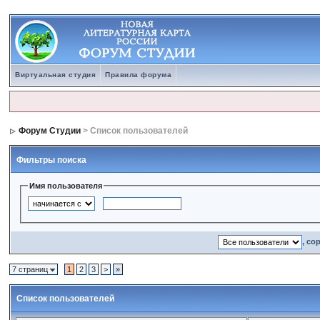
Виртуальная студия
Правила форума
Форум Студии
> Список пользователей
Фильтры поиска
Имя пользователя
, со
7 страниц
1
2
3
>
»
Список пользователей