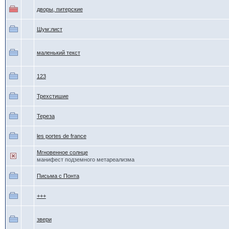
дворы, питерские
Шум:лист
маленький текст
123
Трехстишие
Тереза
les portes de france
Мгновенное солнце
манифест подземного метареализма
Письма с Понта
+++
звери