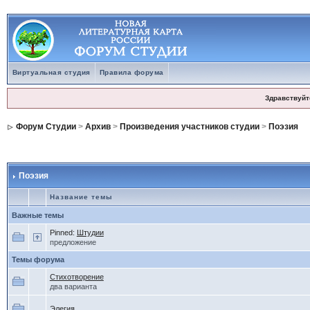
Виртуальная студия
Правила форума
Здравствуйт
Форум Студии
>
Архив
>
Произведения участников студии
>
Поэзия
Поэзия
Название темы
Важные темы
Pinned:
Штудии
предложение
Темы форума
Стихотворение
два варианта
Элегия