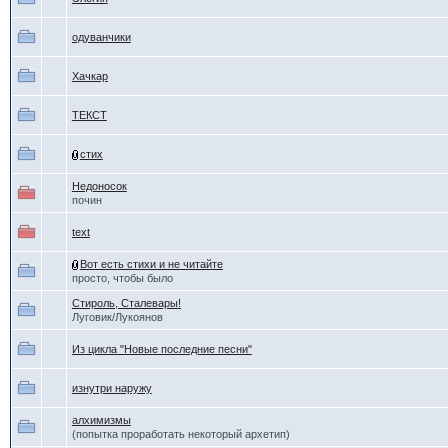
одуванчики
Хачкар
ТЕКСТ
стих
Недоносок
почин
text
Вот есть стихи и не читайте
просто, чтобы было
Стироль, Сталевары!
Луговик/Лукоянов
Из цикла "Новые последние песни"
изнутри наружу
алхимизмы
(попытка проработать некоторый архетип)