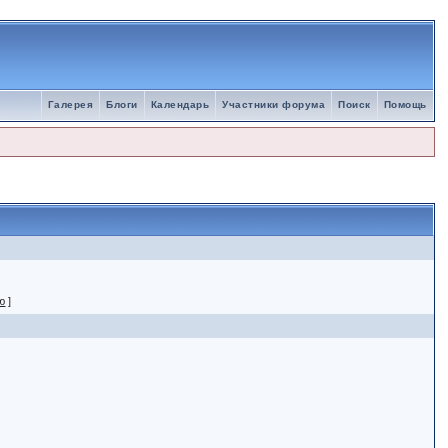
Галерея
Блоги
Календарь
Участники форума
Поиск
Помощь
ю
]