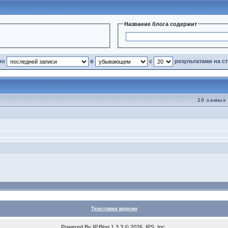
Название блога содержит
по
в
с
результатами на с
10 самых
Текстовая версия
Powered By
IP.Blog
1.3.3 © 2026 IPS, Inc.