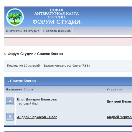
Виртуальная студия
Правила форума
Форум Студии
>
Список блогов
Последние 10 записей
·
Экспортировать все блоги (RSS)
Список блогов
Название блога
Участник
Блог Дмитрия Белякова
Дмитрий Беля
тестовый блог
Андрей Черкасов - Блог
Андрей Черкас