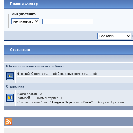
Поиск и Фильтр
Имя участника
Статистика
0 Активных пользователей в Блоге
0
гостей,
0
пользователей
0
скрытых пользователей
Статистика
Всего блогов -
2
Записей -
1
, комментариев -
0
Самый свежий блог - "
Андрей Черкасов - Блог
" от
Андрей Черкасов