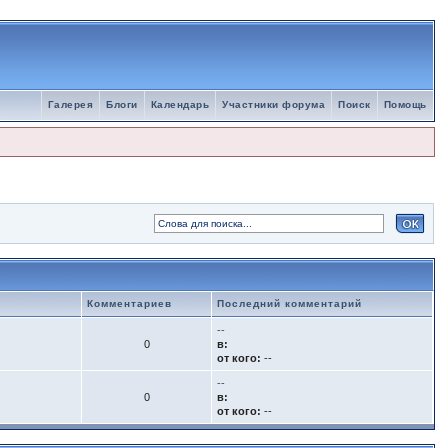
Галерея
Блоги
Календарь
Участники форума
Поиск
Помощь
Комментариев
Последний комментарий
--
0
в:
от кого:
--
--
0
в:
от кого:
--