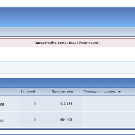
Здравствуйте, гость
(
Вход
|
Регистрация
)
Записей
Просмотров
Последняя запись
ков
0
413 184
--
ов
0
684 408
--