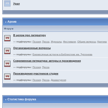
Урал
Архив
Форум
В целом про литературу
— подфорумы:
Поэзия
,
Проза
,
Журналы
,
Фестивали
,
Общие вопросы
,
Критика
Организационные вопросы
— подфорумы:
Ежемесячные встречи в Библиотеке им. Тургенева
Современная литература: авторы и произведения
— подфорумы:
Поэзия
,
Проза
Произведения участников студии
— подфорумы:
Поэзия
,
Проза
,
Драматургия
Статистика форума