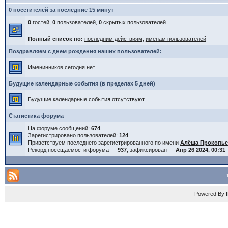
0 посетителей за последние 15 минут
0
гостей,
0
пользователей,
0
скрытых пользователей
Полный список по:
последним действиям
,
именам пользователей
Поздравляем с днем рождения наших пользователей:
Именинников сегодня нет
Будущие календарные события (в пределах 5 дней)
Будущие календарные события отсутствуют
Статистика форума
На форуме сообщений:
674
Зарегистрировано пользователей:
124
Приветствуем последнего зарегистрированного по имени
Алёша Прокопь
Рекорд посещаемости форума —
937
, зафиксирован —
Апр 26 2024, 00:31
Powered By