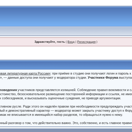
Здравствуйте, гость
(
Вход
|
Регистрация
)
овая литературная карта России»
: при приёме в студию они получают логин и пароль 
и», — данные доступа они получают у модератора студии.
Участники Форума
выступа
.
поведения
участников представляется излишней. Соблюдение правил вежливости и сл
стоинство, безосновательное размещение посторонней информации и ссылок, не имею
х собеседников, и высказывать оценочные суждения, не приводя аргументации.
ктивном русле. Ради этого он наделён правом при необходимости предупреждать учас
бый и демонстративный характер — модератор может закрыть участнику доступ к Фору
никак не вписывается в имеющийся набор разделов, то обращаться нужно к нему.
ный разговор о том, что действительно важно. Это, собственно, и есть главное прави