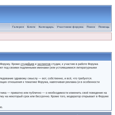
Галерея
Блоги
Календарь
Участники форума
Поиск
Помощь
к Форуму. Кроме
студийцев
и
экспертов
студии, к участию в работе Форума
ют под своими подлинными именами (или устоявшимися литературными
едование здравому смыслу — вот, собственно, и всё, что требуется.
щих отношения к тематике Форума, навязчивая реклама (и в особенности
тника — приватно или публично — о необходимости изменить своё поведение на
му на некоторый срок или бессрочно. Кроме того, модератор открывает в Форуме
ло.