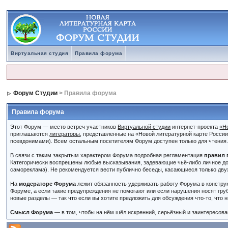
Виртуальная студия
Правила форума
Форум Студии
> Правила форума
Правила форума
Этот Форум — место встреч участников
Виртуальной студии
интернет-проекта
«Н
приглашаются
литераторы
, представленные на «Новой литературной карте Росси
псевдонимами). Всем остальным посетителям Форум доступен только для чтения
В связи с таким закрытым характером Форума подробная регламентация
правил 
Категорически воспрещены любые высказывания, задевающие чьё-либо личное до
самореклама). Не рекомендуется вести публично беседы, касающиеся только дву
На
модераторе Форума
лежит обязанность удерживать работу Форума в констру
Форуме, а если такие предупреждения не помогают или если нарушения носят гру
новые разделы — так что если вы хотите предложить для обсуждения что-то, что 
Смысл Форума
— в том, чтобы на нём шёл искренний, серьёзный и заинтересован