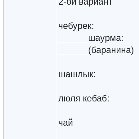
2-ой вариант
чебурек:
______
шаурма:
______
(баранина)
шашлык:
люля кебаб:
чай