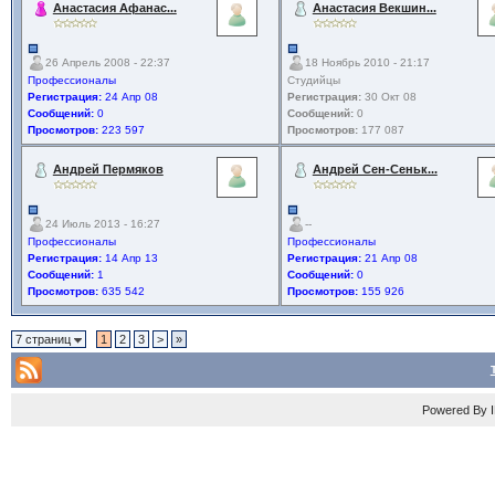
Анастасия Афанас...
Анастасия Векшин...
26 Апрель 2008 - 22:37
18 Ноябрь 2010 - 21:17
Профессионалы
Студийцы
Регистрация:
24 Апр 08
Регистрация:
30 Окт 08
Сообщений:
0
Сообщений:
0
Просмотров:
223 597
Просмотров:
177 087
Андрей Пермяков
Андрей Сен-Сеньк...
24 Июль 2013 - 16:27
--
Профессионалы
Профессионалы
Регистрация:
14 Апр 13
Регистрация:
21 Апр 08
Сообщений:
1
Сообщений:
0
Просмотров:
635 542
Просмотров:
155 926
7 страниц
1
2
3
>
»
Powered By