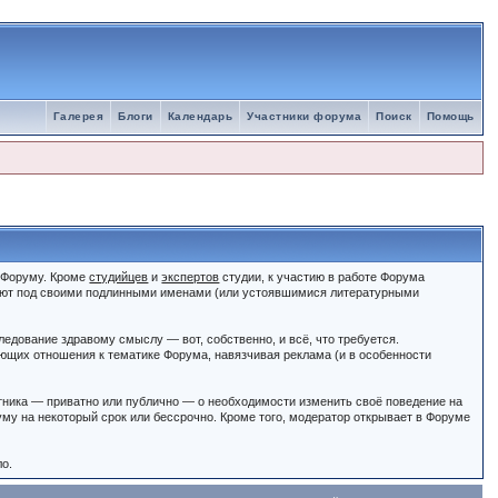
Галерея
Блоги
Календарь
Участники форума
Поиск
Помощь
к Форуму. Кроме
студийцев
и
экспертов
студии, к участию в работе Форума
ют под своими подлинными именами (или устоявшимися литературными
едование здравому смыслу — вот, собственно, и всё, что требуется.
щих отношения к тематике Форума, навязчивая реклама (и в особенности
тника — приватно или публично — о необходимости изменить своё поведение на
му на некоторый срок или бессрочно. Кроме того, модератор открывает в Форуме
ло.