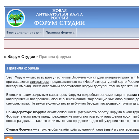
Виртуальная студия
Правила форума
Форум Студии
> Правила форума
Правила форума
Этот Форум — место встреч участников
Виртуальной студии
интернет-проекта
«Н
приглашаются
литераторы
, представленные на «Новой литературной карте Росси
псевдонимами). Всем остальным посетителям Форум доступен только для чтения
В связи с таким закрытым характером Форума подробная регламентация
правил 
Категорически воспрещены любые высказывания, задевающие чьё-либо личное до
самореклама). Не рекомендуется вести публично беседы, касающиеся только дву
На
модераторе Форума
лежит обязанность удерживать работу Форума в констру
Форуме, а если такие предупреждения не помогают или если нарушения носят гру
новые разделы — так что если вы хотите предложить для обсуждения что-то, что 
Смысл Форума
— в том, чтобы на нём шёл искренний, серьёзный и заинтересован