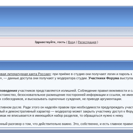
Здравствуйте, гость
(
Вход
|
Регистрация
)
овая литературная карта России»
: при приёме в студию они получают логин и пароль 
и», — данные доступа они получают у модератора студии.
Участники Форума
выступа
.
поведения
участников представляется излишней. Соблюдение правил вежливости и сл
стоинство, безосновательное размещение посторонней информации и ссылок, не имею
х собеседников, и высказывать оценочные суждения, не приводя аргументации.
ктивном русле. Ради этого он наделён правом при необходимости предупреждать учас
бый и демонстративный характер — модератор может закрыть участнику доступ к Фору
никак не вписывается в имеющийся набор разделов, то обращаться нужно к нему.
ный разговор о том, что действительно важно. Это, собственно, и есть главное прави