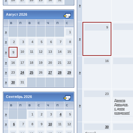
»
26
27
28
29
30
31
»
Август 2026
В
П
В
С
Ч
П
С
9
»
1
»
»
2
3
4
5
6
7
8
10
11
12
13
14
15
»
9
16
»
16
17
18
19
20
21
22
»
23
24
25
26
27
28
29
»
»
30
31
23
Сентябрь 2026
Данила
Давыдов,
В
П
В
С
Ч
П
С
»
с днем
рождения!
»
1
2
3
4
5
»
6
7
8
9
10
11
12
30