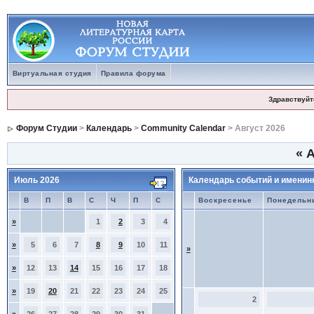
Виртуальная студия
Правила форума
Здравствуйт
Форум Студии
>
Календарь
>
Community Calendar
> Август 2026
«
А
Июль 2026
Календарь событий и именин
В
П
В
С
Ч
П
С
Воскресенье
Понедельн
»
1
2
3
4
»
5
6
7
8
9
10
11
»
»
12
13
14
15
16
17
18
»
19
20
21
22
23
24
25
2