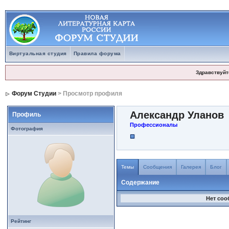
Виртуальная студия
Правила форума
Здравствуйт
Форум Студии
> Просмотр профиля
Александр Уланов
Профиль
Профессионалы
Фотография
Темы
Сообщения
Галерея
Блог
Содержание
Нет соо
Рейтинг