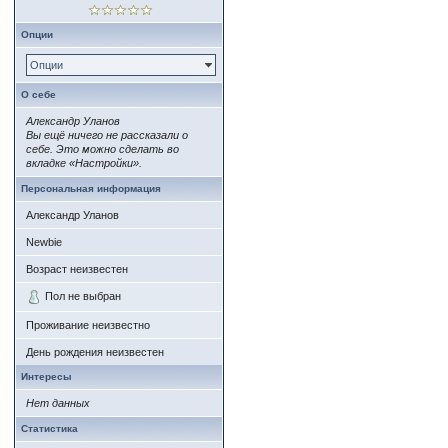
Опции
Опции
О себе
Александр Уланов
Вы ещё ничего не рассказали о
себе. Это можно сделать во
вкладке «Настройки».
Персональная информация
Александр Уланов
Newbie
Возраст неизвестен
Пол не выбран
Проживание неизвестно
День рождения неизвестен
Интересы
Нет данных
Статистика