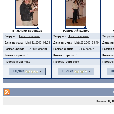
Владимир Воронцов
Равиль Айткалиев
Загрузил:
Павел Банников
Загрузил:
Павел Банников
Загрузи
Дата загрузки:
Май 21 2008, 09:03
Дата загрузки:
Май 21 2008, 13:49
Дата за
Размер файла:
102.88 килобайт
Размер файла:
72.24 килобайт
Размер 
Комментариев:
0
Комментариев:
0
Коммент
Просмотров:
4652
Просмотров:
3559
Просмо
Оценки
Оценки
О
Powered By
I