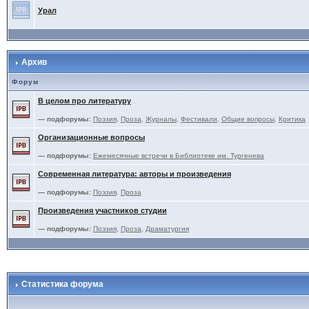
Урал
Архив
Форум
В целом про литературу
— подфорумы:
Поэзия
,
Проза
,
Журналы
,
Фестивали
,
Общие вопросы
,
Критика
Организационные вопросы
— подфорумы:
Ежемесячные встречи в Библиотеке им. Тургенева
Современная литература: авторы и произведения
— подфорумы:
Поэзия
,
Проза
Произведения участников студии
— подфорумы:
Поэзия
,
Проза
,
Драматургия
Статистика форума