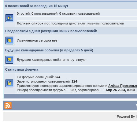
0 посетителей за последние 15 минут
0
гостей,
0
пользователей,
0
скрытых пользователей
Полный список по:
последним действиям
,
именам пользователей
Поздравляем с днем рождения наших пользователей:
Именинников сегодня нет
Будущие календарные события (в пределах 5 дней)
Будущие календарные события отсутствуют
Статистика форума
На форуме сообщений:
674
Зарегистрировано пользователей:
124
Приветствуем последнего зарегистрированного по имени
Алёша Прокопь
Рекорд посещаемости форума —
937
, зафиксирован —
Апр 26 2024, 00:31
Powered By