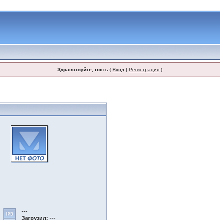
Здравствуйте, гость
(
Вход
|
Регистрация
)
---
Загрузил:
---