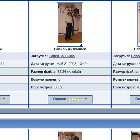
ро
Равиль Айткалиев
Вл
Загрузил:
Павел Банников
Загрузил:
Паве
:14
Дата загрузки:
Май 21 2008, 13:49
Дата загрузки:
Размер файла:
72.24 килобайт
Размер файла:
Комментариев:
0
Комментариев:
Просмотров:
3559
Просмотров:
4
Оценки
Оц