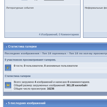
Литературные события
Неформальные фо
4 Изображений, 0 Комментариев
Статистика галереи
Последние изображения
·
Топ 10 оценнных
·
Топ 10 по кол-ву просмот
0 участников просматривают галерею.
0
гости,
0
пользователи,
0
анонимные пользователи
Статистика галереи
Всего загружено
4
изображений и написано
0
коммментариев.
Общий размер загруженных изображений:
361.28 килобайт
Общее число просмотров:
16236
5 последних изображений