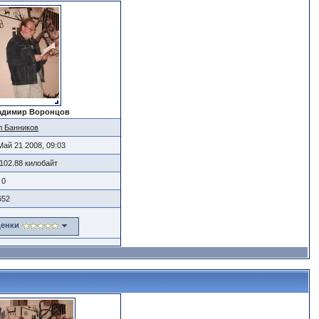
адимир Воронцов
л Банников
Май 21 2008, 09:03
102.88 килобайт
0
652
енки