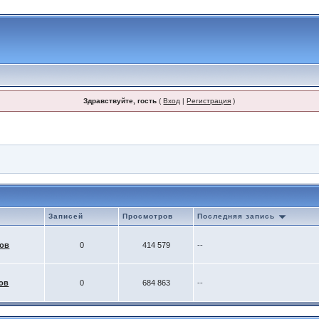
Здравствуйте, гость
(
Вход
|
Регистрация
)
Записей
Просмотров
Последняя запись
ков
0
414 579
--
ов
0
684 863
--