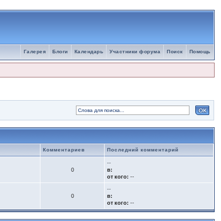
Галерея
Блоги
Календарь
Участники форума
Поиск
Помощь
Комментариев
Последний комментарий
--
0
в:
от кого:
--
--
0
в:
от кого:
--