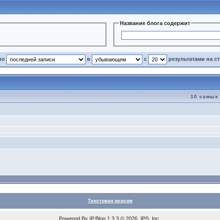
Название блога содержит
по
в
с
результатами на с
10 самых
Текстовая версия
Powered By
IP.Blog
1.3.3 © 2026 IPS, Inc.