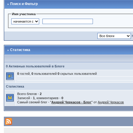
Поиск и Фильтр
Имя участника
Статистика
0 Активных пользователей в Блоге
0
гостей,
0
пользователей
0
скрытых пользователей
Статистика
Всего блогов -
2
Записей -
1
, комментариев -
0
Самый свежий блог - "
Андрей Черкасов - Блог
" от
Андрей Черкасов