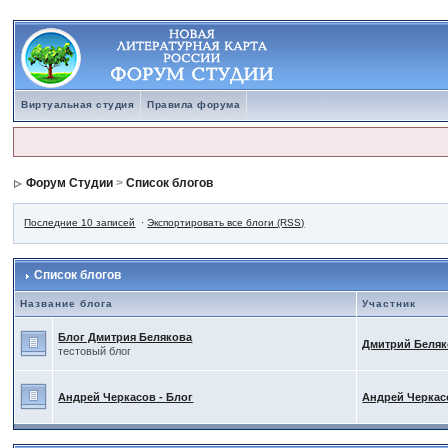
Виртуальная студия
Правила форума
Форум Студии
>
Список блогов
Последние 10 записей
·
Экспортировать все блоги (RSS)
Список блогов
Название блога
Участник
Блог Дмитрия Белякова
Дмитрий Беля
тестовый блог
Андрей Черкасов - Блог
Андрей Черкас