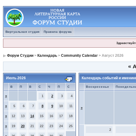
Виртуальная студия
Правила форума
Здравствуйт
Форум Студии
>
Календарь
>
Community Calendar
> Август 2026
«
А
Июль 2026
Календарь событий и именин
В
П
В
С
Ч
П
С
Воскресенье
Понедельн
»
1
2
3
4
»
5
6
7
8
9
10
11
»
»
12
13
14
15
16
17
18
»
19
20
21
22
23
24
25
2