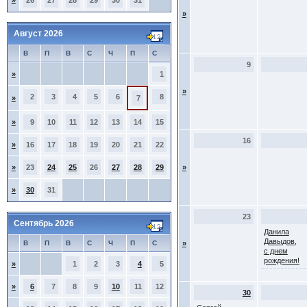
»
26
27
28
29
30
31
»
Август 2026
В
П
В
С
Ч
П
С
9
»
1
»
2
3
4
5
6
8
»
7
»
9
10
11
12
13
14
15
16
»
16
17
18
19
20
21
22
»
23
24
25
26
27
28
29
»
»
30
31
23
Сентябрь 2026
Данила
Давыдов,
В
П
В
С
Ч
П
С
»
с днем
рождения!
»
1
2
3
4
5
»
6
7
8
9
10
11
12
30