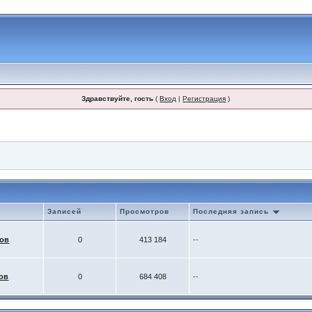
Здравствуйте, гость
(
Вход
|
Регистрация
)
Записей
Просмотров
Последняя запись
ков
0
413 184
--
ов
0
684 408
--