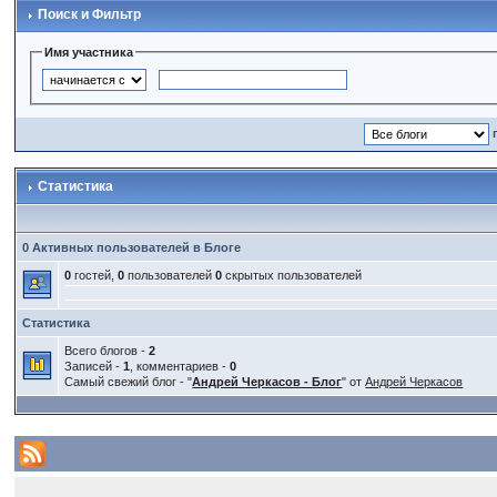
Поиск и Фильтр
Имя участника
Статистика
0 Активных пользователей в Блоге
0
гостей,
0
пользователей
0
скрытых пользователей
Статистика
Всего блогов -
2
Записей -
1
, комментариев -
0
Самый свежий блог - "
Андрей Черкасов - Блог
" от
Андрей Черкасов