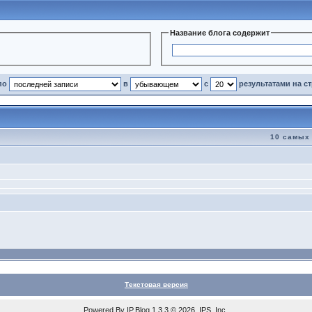
Название блога содержит
по
в
с
результатами на с
10 самых
Текстовая версия
Powered By
IP.Blog
1.3.3 © 2026 IPS, Inc.