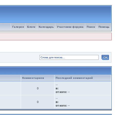
Галерея
Блоги
Календарь
Участники форума
Поиск
Помощь
Комментариев
Последний комментарий
--
0
в:
от кого:
--
--
0
в:
от кого:
--