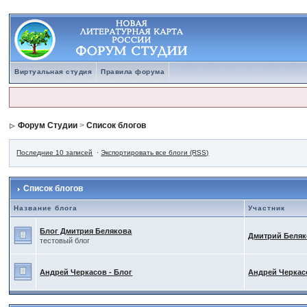
Виртуальная студия
Правила форума
Форум Студии
>
Список блогов
Последние 10 записей
·
Экспортировать все блоги (RSS)
Список блогов
Название блога
Участник
Блог Дмитрия Белякова
Дмитрий Беля
тестовый блог
Андрей Черкасов - Блог
Андрей Черкас