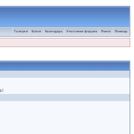
Галерея
Блоги
Календарь
Участники форума
Поиск
Помощь
ю
]