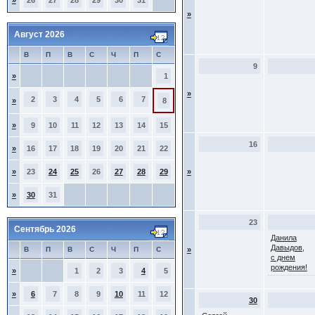
»
26
27
28
29
30
31
»
Август 2026
В
П
В
С
Ч
П
С
9
»
1
»
2
3
4
5
6
7
»
8
»
9
10
11
12
13
14
15
16
»
16
17
18
19
20
21
22
»
23
24
25
26
27
28
29
»
»
30
31
23
Сентябрь 2026
Данила
Давыдов,
В
П
В
С
Ч
П
С
»
с днем
рождения!
»
1
2
3
4
5
»
6
7
8
9
10
11
12
30