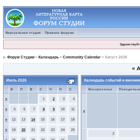
Виртуальная студия
Правила форума
Здравствуйт
Форум Студии
>
Календарь
>
Community Calendar
> Август 2026
«
А
Июль 2026
Календарь событий и именин
В
П
В
С
Ч
П
С
Воскресенье
Понедельн
»
1
2
3
4
»
5
6
7
8
9
10
11
»
»
12
13
14
15
16
17
18
»
19
20
21
22
23
24
25
2