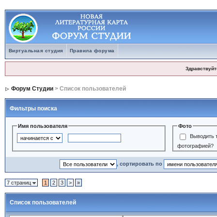
Виртуальная студия
Правила форума
Здравствуйт
Форум Студии
> Список пользователей
Фильтры поиска
Имя пользователя
Фото
Выводить т
фотографией?
, сортировать по
7 страниц
1
2
3
>
»
Список пользователей