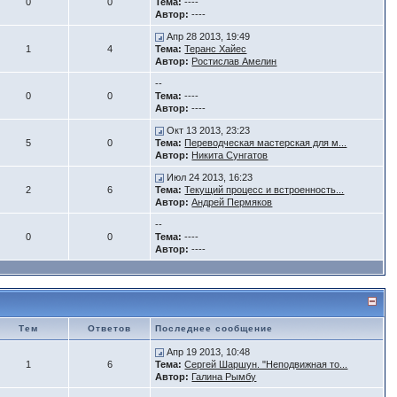
0
0
Тема:
----
Автор:
----
Апр 28 2013, 19:49
1
4
Тема:
Теранс Хайес
Автор:
Ростислав Амелин
--
0
0
Тема:
----
Автор:
----
Окт 13 2013, 23:23
5
0
Тема:
Переводческая мастерская для м...
Автор:
Никита Сунгатов
Июл 24 2013, 16:23
2
6
Тема:
Текущий процесс и встроенность...
Автор:
Андрей Пермяков
--
0
0
Тема:
----
Автор:
----
Тем
Ответов
Последнее сообщение
Апр 19 2013, 10:48
1
6
Тема:
Сергей Шаршун. "Неподвижная то...
Автор:
Галина Рымбу