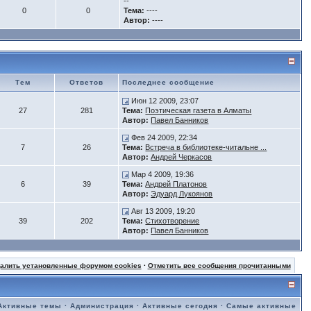
--
0
0
Тема:
----
Автор:
----
Тем
Ответов
Последнее сообщение
Июн 12 2009, 23:07
27
281
Тема:
Поэтическая газета в Алматы
Автор:
Павел Банников
Фев 24 2009, 22:34
7
26
Тема:
Встреча в библиотеке-читальне ...
Автор:
Андрей Черкасов
Мар 4 2009, 19:36
6
39
Тема:
Андрей Платонов
Автор:
Эдуард Лукоянов
Авг 13 2009, 19:20
39
202
Тема:
Стихотворение
Автор:
Павел Банников
далить установленные форумом cookies
·
Отметить все сообщения прочитанными
Активные темы
·
Администрация
·
Активные сегодня
·
Самые активные