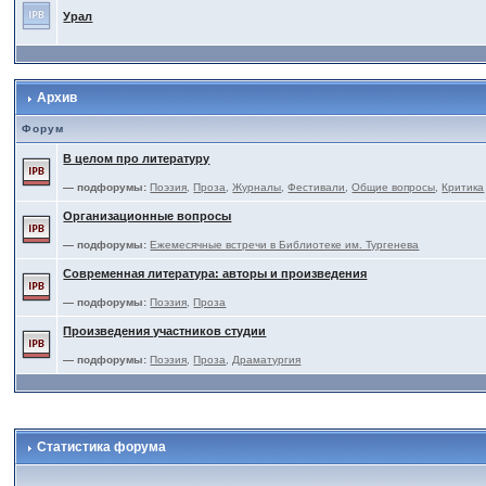
Урал
Архив
Форум
В целом про литературу
— подфорумы:
Поэзия
,
Проза
,
Журналы
,
Фестивали
,
Общие вопросы
,
Критика
Организационные вопросы
— подфорумы:
Ежемесячные встречи в Библиотеке им. Тургенева
Современная литература: авторы и произведения
— подфорумы:
Поэзия
,
Проза
Произведения участников студии
— подфорумы:
Поэзия
,
Проза
,
Драматургия
Статистика форума