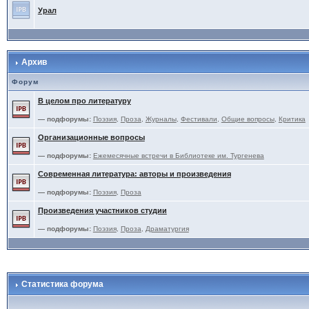
Урал
Архив
Форум
В целом про литературу
— подфорумы:
Поэзия
,
Проза
,
Журналы
,
Фестивали
,
Общие вопросы
,
Критика
Организационные вопросы
— подфорумы:
Ежемесячные встречи в Библиотеке им. Тургенева
Современная литература: авторы и произведения
— подфорумы:
Поэзия
,
Проза
Произведения участников студии
— подфорумы:
Поэзия
,
Проза
,
Драматургия
Статистика форума