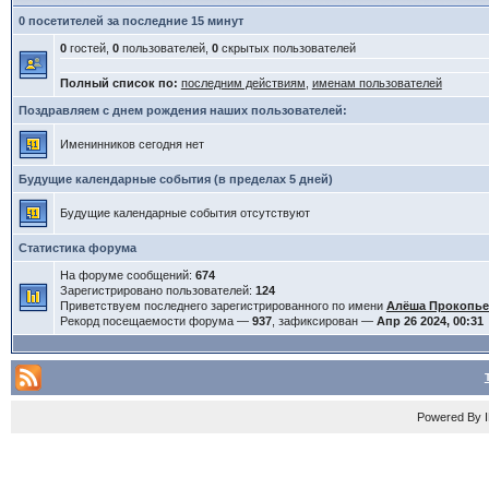
0 посетителей за последние 15 минут
0
гостей,
0
пользователей,
0
скрытых пользователей
Полный список по:
последним действиям
,
именам пользователей
Поздравляем с днем рождения наших пользователей:
Именинников сегодня нет
Будущие календарные события (в пределах 5 дней)
Будущие календарные события отсутствуют
Статистика форума
На форуме сообщений:
674
Зарегистрировано пользователей:
124
Приветствуем последнего зарегистрированного по имени
Алёша Прокопь
Рекорд посещаемости форума —
937
, зафиксирован —
Апр 26 2024, 00:31
Powered By