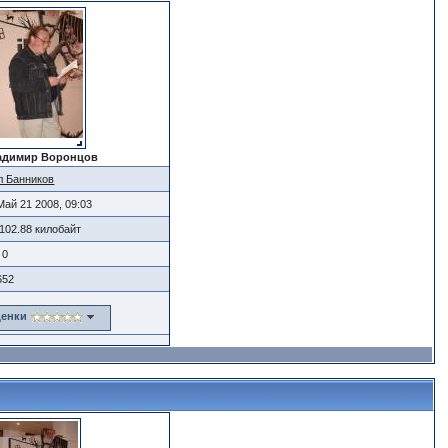
адимир Воронцов
л Банников
Май 21 2008, 09:03
102.88 килобайт
0
652
енки