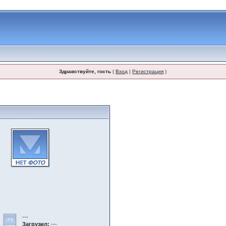
Здравствуйте, гость
(
Вход
|
Регистрация
)
---
Загрузил:
---