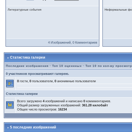
Литературные события
Неформальные фо
4 Изображений, 0 Комментариев
Статистика галереи
Последние изображения
·
Топ 10 оценнных
·
Топ 10 по кол-ву просмот
0 участников просматривают галерею.
0
гости,
0
пользователи,
0
анонимные пользователи
Статистика галереи
Всего загружено
4
изображений и написано
0
коммментариев.
Общий размер загруженных изображений:
361.28 килобайт
Общее число просмотров:
16234
5 последних изображений