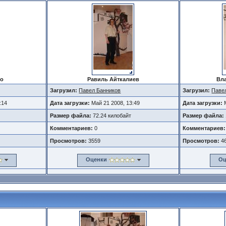
ро
Равиль Айткалиев
Вл
Загрузил:
Павел Банников
Загрузил:
Паве
:14
Дата загрузки:
Май 21 2008, 13:49
Дата загрузки:
Размер файла:
72.24 килобайт
Размер файла:
Комментариев:
0
Комментариев:
Просмотров:
3559
Просмотров:
4
Оценки
Оц