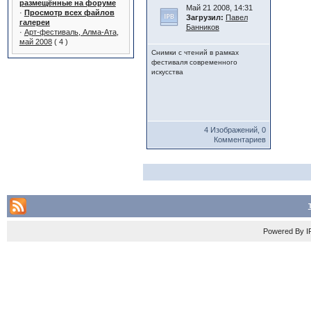
размещённые на форуме
Май 21 2008, 14:31
·
Просмотр всех файлов
Загрузил:
Павел
галереи
Банников
·
Арт-фестиваль, Алма-Ата,
май 2008
( 4 )
Снимки с чтений в рамках
фестиваля современного
искусства
4 Изображений, 0
Комментариев
Powered By
I