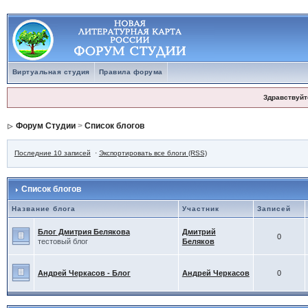
Виртуальная студия
Правила форума
Здравствуйт
Форум Студии
>
Список блогов
Последние 10 записей
·
Экспортировать все блоги (RSS)
Список блогов
Название блога
Участник
Записей
Блог Дмитрия Белякова
Дмитрий
0
тестовый блог
Беляков
Андрей Черкасов - Блог
Андрей Черкасов
0