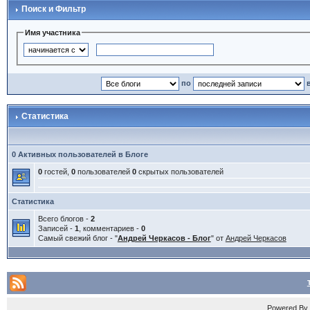
Поиск и Фильтр
Имя участника
по
Статистика
0 Активных пользователей в Блоге
0
гостей,
0
пользователей
0
скрытых пользователей
Статистика
Всего блогов -
2
Записей -
1
, комментариев -
0
Самый свежий блог - "
Андрей Черкасов - Блог
" от
Андрей Черкасов
Powered B