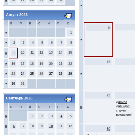
»
26
27
28
29
30
31
»
Август 2026
В
П
В
С
Ч
П
С
9
»
1
»
»
2
3
4
5
6
7
8
10
11
12
13
14
15
»
9
16
»
16
17
18
19
20
21
22
»
23
24
25
26
27
28
29
»
»
30
31
23
Сентябрь 2026
Данила
Давыдов,
В
П
В
С
Ч
П
С
»
с днем
рождения!
»
1
2
3
4
5
»
6
7
8
9
10
11
12
30