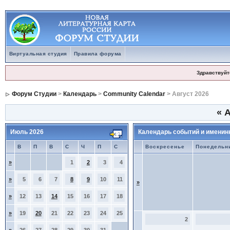
Виртуальная студия
Правила форума
Здравствуйт
Форум Студии
>
Календарь
>
Community Calendar
> Август 2026
«
А
Июль 2026
Календарь событий и именин
В
П
В
С
Ч
П
С
Воскресенье
Понедельн
»
1
2
3
4
»
5
6
7
8
9
10
11
»
»
12
13
14
15
16
17
18
»
19
20
21
22
23
24
25
2