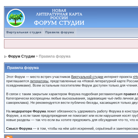
Виртуальная студия
Правила форума
Форум Студии
> Правила форума
Правила форума
Этот Форум — место встреч участников
Виртуальной студии
интернет-проекта
«Н
приглашаются
литераторы
, представленные на «Новой литературной карте Росси
псевдонимами). Всем остальным посетителям Форум доступен только для чтения
В связи с таким закрытым характером Форума подробная регламентация
правил 
Категорически воспрещены любые высказывания, задевающие чьё-либо личное до
самореклама). Не рекомендуется вести публично беседы, касающиеся только дву
На
модераторе Форума
лежит обязанность удерживать работу Форума в констру
Форуме, а если такие предупреждения не помогают или если нарушения носят гру
новые разделы — так что если вы хотите предложить для обсуждения что-то, что 
Смысл Форума
— в том, чтобы на нём шёл искренний, серьёзный и заинтересован