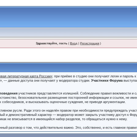
Здравствуйте, гость
(
Вход
|
Регистрация
)
овая литературная карта России»
: при приёме в студию они получают логин и пароль 
и», — данные доступа они получают у модератора студии.
Участники Форума
выступа
.
поведения
участников представляется излишней. Соблюдение правил вежливости и сл
стоинство, безосновательное размещение посторонней информации и ссылок, не имею
х собеседников, и высказывать оценочные суждения, не приводя аргументации.
ктивном русле. Ради этого он наделён правом при необходимости предупреждать учас
бый и демонстративный характер — модератор может закрыть участнику доступ к Фору
никак не вписывается в имеющийся набор разделов, то обращаться нужно к нему.
ный разговор о том, что действительно важно. Это, собственно, и есть главное прави