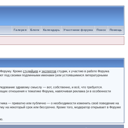
Галерея
Блоги
Календарь
Участники форума
Поиск
Помощь
к Форуму. Кроме
студийцев
и
экспертов
студии, к участию в работе Форума
ют под своими подлинными именами (или устоявшимися литературными
едование здравому смыслу — вот, собственно, и всё, что требуется.
щих отношения к тематике Форума, навязчивая реклама (и в особенности
тника — приватно или публично — о необходимости изменить своё поведение на
му на некоторый срок или бессрочно. Кроме того, модератор открывает в Форуме
ло.