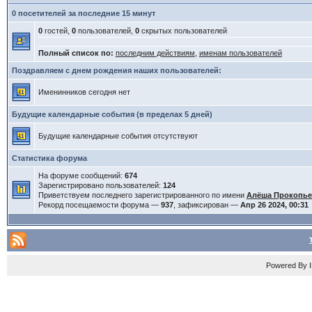
0 посетителей за последние 15 минут
0
гостей,
0
пользователей,
0
скрытых пользователей
Полный список по:
последним действиям
,
именам пользователей
Поздравляем с днем рождения наших пользователей:
Именинников сегодня нет
Будущие календарные события (в пределах 5 дней)
Будущие календарные события отсутствуют
Статистика форума
На форуме сообщений:
674
Зарегистрировано пользователей:
124
Приветствуем последнего зарегистрированного по имени
Алёша Прокопь
Рекорд посещаемости форума —
937
, зафиксирован —
Апр 26 2024, 00:31
Powered By