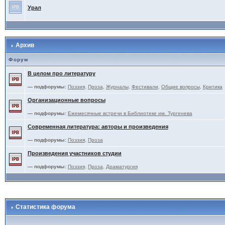
Урал
Архив
Форум
В целом про литературу
— подфорумы:
Поэзия
,
Проза
,
Журналы
,
Фестивали
,
Общие вопросы
,
Критика
Организационные вопросы
— подфорумы:
Ежемесячные встречи в Библиотеке им. Тургенева
Современная литература: авторы и произведения
— подфорумы:
Поэзия
,
Проза
Произведения участников студии
— подфорумы:
Поэзия
,
Проза
,
Драматургия
Статистика форума