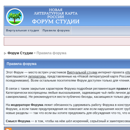
Виртуальная студия
Правила форума
Форум Студии
> Правила форума
Правила форума
Этот Форум — место встреч участников
Виртуальной студии
интернет-проекта
«Н
приглашаются
литераторы
, представленные на «Новой литературной карте Росси
псевдонимами). Всем остальным посетителям Форум доступен только для чтения
В связи с таким закрытым характером Форума подробная регламентация
правил 
Категорически воспрещены любые высказывания, задевающие чьё-либо личное до
самореклама). Не рекомендуется вести публично беседы, касающиеся только дву
На
модераторе Форума
лежит обязанность удерживать работу Форума в констру
Форуме, а если такие предупреждения не помогают или если нарушения носят гру
новые разделы — так что если вы хотите предложить для обсуждения что-то, что 
Смысл Форума
— в том, чтобы на нём шёл искренний, серьёзный и заинтересован