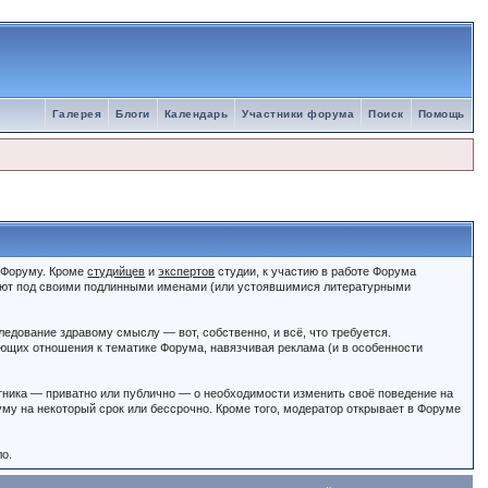
Галерея
Блоги
Календарь
Участники форума
Поиск
Помощь
к Форуму. Кроме
студийцев
и
экспертов
студии, к участию в работе Форума
ют под своими подлинными именами (или устоявшимися литературными
едование здравому смыслу — вот, собственно, и всё, что требуется.
щих отношения к тематике Форума, навязчивая реклама (и в особенности
тника — приватно или публично — о необходимости изменить своё поведение на
му на некоторый срок или бессрочно. Кроме того, модератор открывает в Форуме
ло.