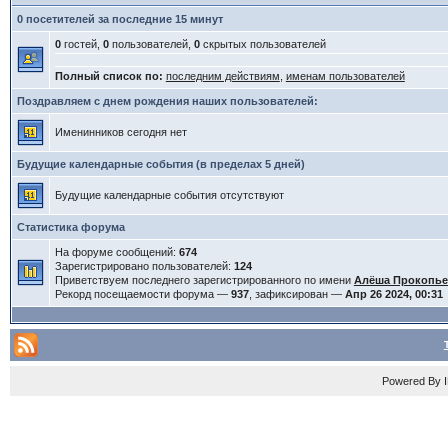
0 посетителей за последние 15 минут
0
гостей,
0
пользователей,
0
скрытых пользователей
Полный список по:
последним действиям
,
именам пользователей
Поздравляем с днем рождения наших пользователей:
Именинников сегодня нет
Будущие календарные события (в пределах 5 дней)
Будущие календарные события отсутствуют
Статистика форума
На форуме сообщений:
674
Зарегистрировано пользователей:
124
Приветствуем последнего зарегистрированного по имени
Алёша Прокопь
Рекорд посещаемости форума —
937
, зафиксирован —
Апр 26 2024, 00:31
Powered By