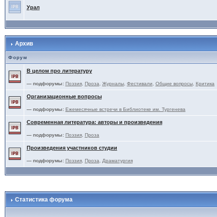
Урал
Архив
Форум
В целом про литературу
— подфорумы:
Поэзия
,
Проза
,
Журналы
,
Фестивали
,
Общие вопросы
,
Критика
Организационные вопросы
— подфорумы:
Ежемесячные встречи в Библиотеке им. Тургенева
Современная литература: авторы и произведения
— подфорумы:
Поэзия
,
Проза
Произведения участников студии
— подфорумы:
Поэзия
,
Проза
,
Драматургия
Статистика форума