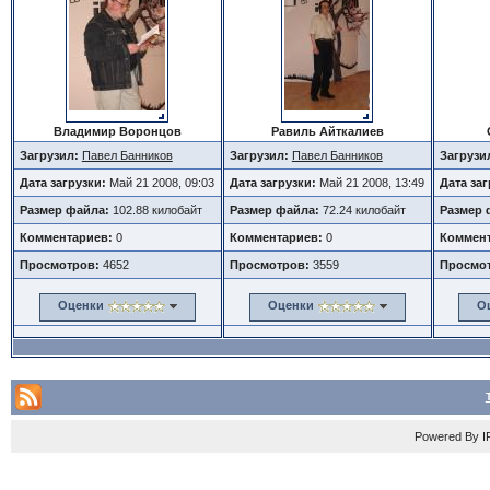
Владимир Воронцов
Равиль Айткалиев
Загрузил:
Павел Банников
Загрузил:
Павел Банников
Загрузи
Дата загрузки:
Май 21 2008, 09:03
Дата загрузки:
Май 21 2008, 13:49
Дата за
Размер файла:
102.88 килобайт
Размер файла:
72.24 килобайт
Размер 
Комментариев:
0
Комментариев:
0
Коммент
Просмотров:
4652
Просмотров:
3559
Просмо
Оценки
Оценки
О
Powered By
I