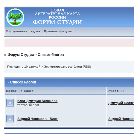
Виртуальная студия
Правила форума
Форум Студии
>
Список блогов
Последние 10 записей
·
Экспортировать все блоги (RSS)
Список блогов
Название блога
Участник
Блог Дмитрия Белякова
Дмитрий Беля
тестовый блог
Андрей Черкасов - Блог
Андрей Черкас