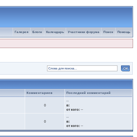
Галерея
Блоги
Календарь
Участники форума
Поиск
Помощь
Комментариев
Последний комментарий
--
0
в:
от кого:
--
--
0
в:
от кого:
--