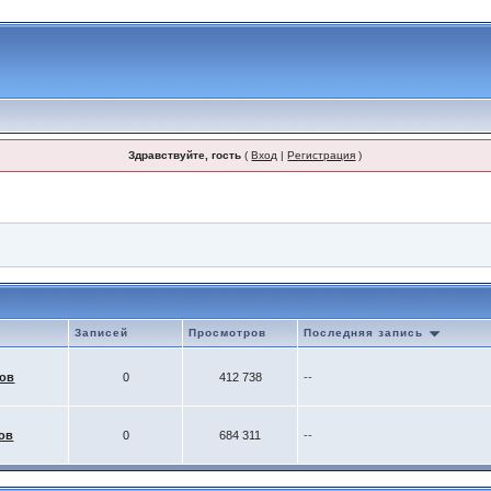
Здравствуйте, гость
(
Вход
|
Регистрация
)
Записей
Просмотров
Последняя запись
ков
0
412 738
--
ов
0
684 311
--