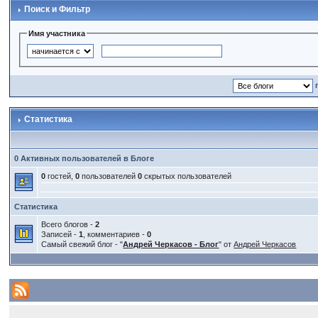
Поиск и Фильтр
Имя участника
Статистика
0 Активных пользователей в Блоге
0
гостей,
0
пользователей
0
скрытых пользователей
Статистика
Всего блогов -
2
Записей -
1
, комментариев -
0
Самый свежий блог - "
Андрей Черкасов - Блог
" от
Андрей Черкасов