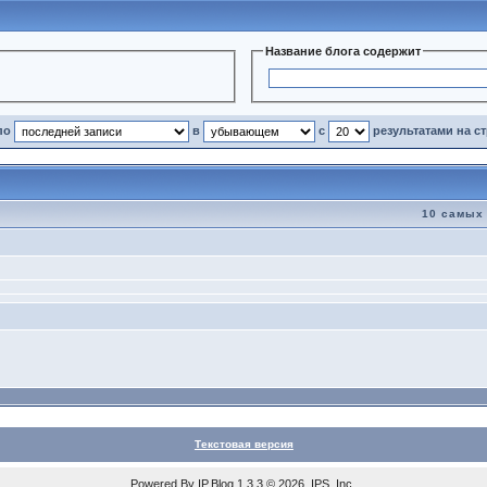
Название блога содержит
по
в
с
результатами на с
10 самых
Текстовая версия
Powered By
IP.Blog
1.3.3 © 2026 IPS, Inc.