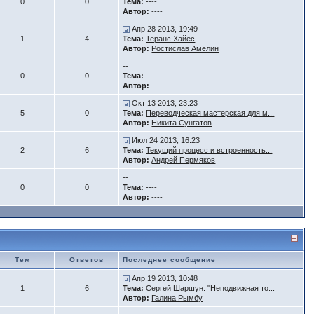
0
0
Тема:
----
Автор:
----
Апр 28 2013, 19:49
1
4
Тема:
Теранс Хайес
Автор:
Ростислав Амелин
--
0
0
Тема:
----
Автор:
----
Окт 13 2013, 23:23
5
0
Тема:
Переводческая мастерская для м...
Автор:
Никита Сунгатов
Июл 24 2013, 16:23
2
6
Тема:
Текущий процесс и встроенность...
Автор:
Андрей Пермяков
--
0
0
Тема:
----
Автор:
----
Тем
Ответов
Последнее сообщение
Апр 19 2013, 10:48
1
6
Тема:
Сергей Шаршун. "Неподвижная то...
Автор:
Галина Рымбу