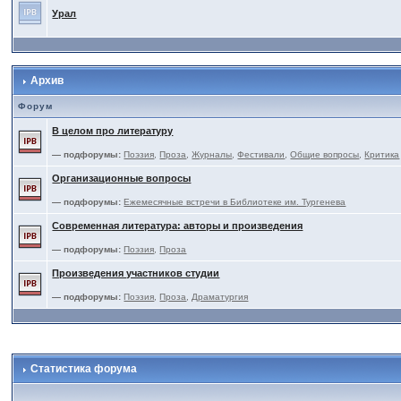
Урал
Архив
Форум
В целом про литературу
— подфорумы:
Поэзия
,
Проза
,
Журналы
,
Фестивали
,
Общие вопросы
,
Критика
Организационные вопросы
— подфорумы:
Ежемесячные встречи в Библиотеке им. Тургенева
Современная литература: авторы и произведения
— подфорумы:
Поэзия
,
Проза
Произведения участников студии
— подфорумы:
Поэзия
,
Проза
,
Драматургия
Статистика форума