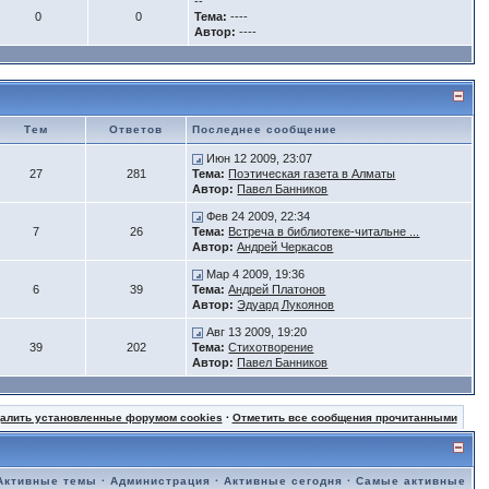
--
0
0
Тема:
----
Автор:
----
Тем
Ответов
Последнее сообщение
Июн 12 2009, 23:07
27
281
Тема:
Поэтическая газета в Алматы
Автор:
Павел Банников
Фев 24 2009, 22:34
7
26
Тема:
Встреча в библиотеке-читальне ...
Автор:
Андрей Черкасов
Мар 4 2009, 19:36
6
39
Тема:
Андрей Платонов
Автор:
Эдуард Лукоянов
Авг 13 2009, 19:20
39
202
Тема:
Стихотворение
Автор:
Павел Банников
далить установленные форумом cookies
·
Отметить все сообщения прочитанными
Активные темы
·
Администрация
·
Активные сегодня
·
Самые активные