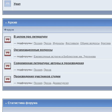
Урал
Архив
Форум
В целом про литературу
— подфорумы:
Поэзия
,
Проза
,
Журналы
,
Фестивали
,
Общие вопросы
,
Критика
Организационные вопросы
— подфорумы:
Ежемесячные встречи в Библиотеке им. Тургенева
Современная литература: авторы и произведения
— подфорумы:
Поэзия
,
Проза
Произведения участников студии
— подфорумы:
Поэзия
,
Проза
,
Драматургия
Статистика форума