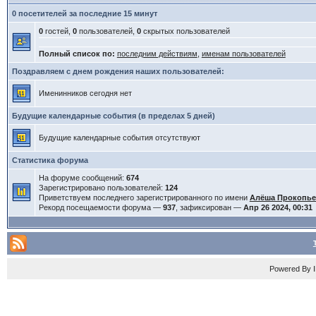
0 посетителей за последние 15 минут
0
гостей,
0
пользователей,
0
скрытых пользователей
Полный список по:
последним действиям
,
именам пользователей
Поздравляем с днем рождения наших пользователей:
Именинников сегодня нет
Будущие календарные события (в пределах 5 дней)
Будущие календарные события отсутствуют
Статистика форума
На форуме сообщений:
674
Зарегистрировано пользователей:
124
Приветствуем последнего зарегистрированного по имени
Алёша Прокопь
Рекорд посещаемости форума —
937
, зафиксирован —
Апр 26 2024, 00:31
Powered By