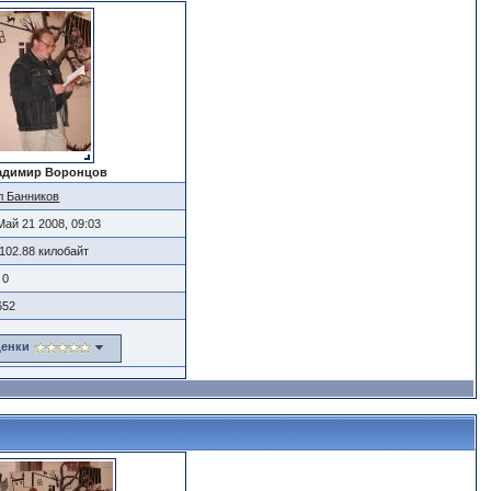
адимир Воронцов
л Банников
Май 21 2008, 09:03
102.88 килобайт
0
652
енки