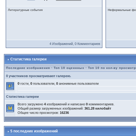
Литературные события
Неформальные фо
4 Изображений, 0 Комментариев
Статистика галереи
Последние изображения
·
Топ 10 оценнных
·
Топ 10 по кол-ву просмот
0 участников просматривают галерею.
0
гости,
0
пользователи,
0
анонимные пользователи
Статистика галереи
Всего загружено
4
изображений и написано
0
коммментариев.
Общий размер загруженных изображений:
361.28 килобайт
Общее число просмотров:
16236
5 последних изображений