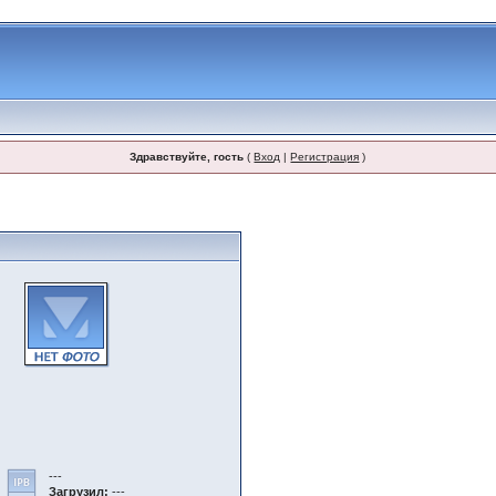
Здравствуйте, гость
(
Вход
|
Регистрация
)
---
Загрузил:
---