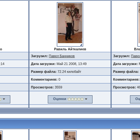
ро
Равиль Айткалиев
Вл
Загрузил:
Павел Банников
Загрузил:
Паве
:14
Дата загрузки:
Май 21 2008, 13:49
Дата загрузки:
Размер файла:
72.24 килобайт
Размер файла:
Комментариев:
0
Комментариев:
Просмотров:
3559
Просмотров:
4
Оценки
Оц