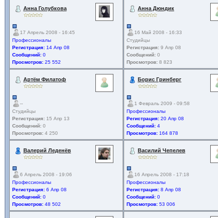
Анна Голубкова
Анна Дюндик
17 Апрель 2008 - 16:45
16 Май 2008 - 16:33
Профессионалы
Студийцы
Регистрация:
14 Апр 08
Регистрация:
9 Апр 08
Сообщений:
0
Сообщений:
0
Просмотров:
25 552
Просмотров:
8 823
Артём Филатоф
Борис Гринберг
--
1 Февраль 2009 - 09:58
Студийцы
Профессионалы
Регистрация:
15 Апр 13
Регистрация:
20 Апр 08
Сообщений:
0
Сообщений:
4
Просмотров:
4 250
Просмотров:
164 878
Валерий Леденёв
Василий Чепелев
6 Апрель 2008 - 19:06
16 Апрель 2008 - 17:18
Профессионалы
Профессионалы
Регистрация:
6 Апр 08
Регистрация:
8 Апр 08
Сообщений:
0
Сообщений:
0
Просмотров:
48 502
Просмотров:
53 006