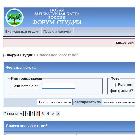
Виртуальная студия
Правила форума
Здравствуйт
Форум Студии
> Список пользователей
Фильтры поиска
Имя пользователя
Фото
Выводить т
фотографией?
, сортировать по
7 страниц
<
1
2
3
4
>
»
Список пользователей