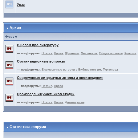
Урал
Архив
Форум
В целом про литературу
— подфорумы:
Поэзия
,
Проза
,
Журналы
,
Фестивали
,
Общие вопросы
,
Критика
Организационные вопросы
— подфорумы:
Ежемесячные встречи в Библиотеке им. Тургенева
Современная литература: авторы и произведения
— подфорумы:
Поэзия
,
Проза
Произведения участников студии
— подфорумы:
Поэзия
,
Проза
,
Драматургия
Статистика форума