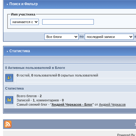
Поиск и Фильтр
Имя участника
по
Статистика
0 Активных пользователей в Блоге
0
гостей,
0
пользователей
0
скрытых пользователей
Статистика
Всего блогов -
2
Записей -
1
, комментариев -
0
Самый свежий блог - "
Андрей Черкасов - Блог
" от
Андрей Черкасов
Powered B