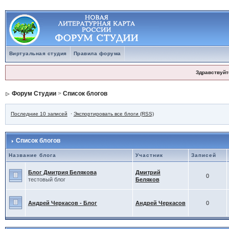
Виртуальная студия
Правила форума
Здравствуйт
Форум Студии
>
Список блогов
Последние 10 записей
·
Экспортировать все блоги (RSS)
Список блогов
Название блога
Участник
Записей
Блог Дмитрия Белякова
Дмитрий
0
тестовый блог
Беляков
Андрей Черкасов - Блог
Андрей Черкасов
0