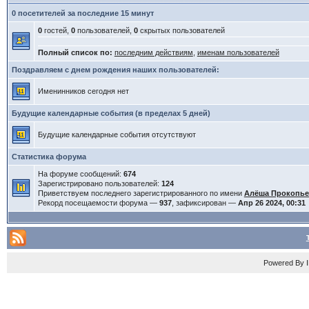
0 посетителей за последние 15 минут
0
гостей,
0
пользователей,
0
скрытых пользователей
Полный список по:
последним действиям
,
именам пользователей
Поздравляем с днем рождения наших пользователей:
Именинников сегодня нет
Будущие календарные события (в пределах 5 дней)
Будущие календарные события отсутствуют
Статистика форума
На форуме сообщений:
674
Зарегистрировано пользователей:
124
Приветствуем последнего зарегистрированного по имени
Алёша Прокопь
Рекорд посещаемости форума —
937
, зафиксирован —
Апр 26 2024, 00:31
Powered By