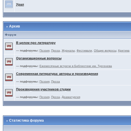
Урал
Архив
Форум
В целом про литературу
— подфорумы:
Поэзия
,
Проза
,
Журналы
,
Фестивали
,
Общие вопросы
,
Критика
Организационные вопросы
— подфорумы:
Ежемесячные встречи в Библиотеке им. Тургенева
Современная литература: авторы и произведения
— подфорумы:
Поэзия
,
Проза
Произведения участников студии
— подфорумы:
Поэзия
,
Проза
,
Драматургия
Статистика форума