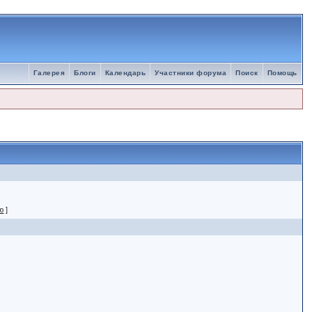
Галерея
Блоги
Календарь
Участники форума
Поиск
Помощь
ю
]