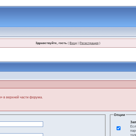
Здравствуйте, гость
(
Вход
|
Регистрация
)
я» в верхней части форума.
Опции
Зап
Есл
пар
тол