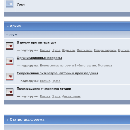
Урал
Архив
Форум
В целом про литературу
— подфорумы:
Поэзия
,
Проза
,
Журналы
,
Фестивали
,
Общие вопросы
,
Критика
Организационные вопросы
— подфорумы:
Ежемесячные встречи в Библиотеке им. Тургенева
Современная литература: авторы и произведения
— подфорумы:
Поэзия
,
Проза
Произведения участников студии
— подфорумы:
Поэзия
,
Проза
,
Драматургия
Статистика форума