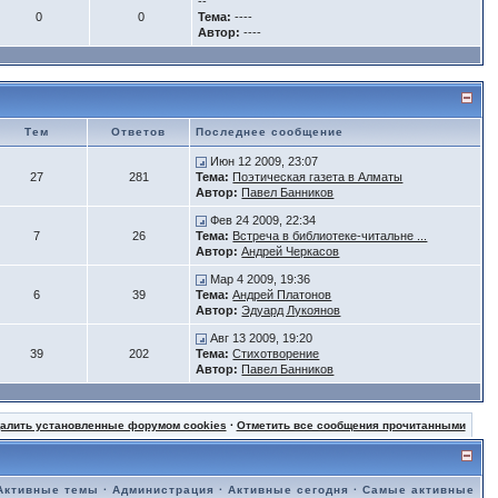
--
0
0
Тема:
----
Автор:
----
Тем
Ответов
Последнее сообщение
Июн 12 2009, 23:07
27
281
Тема:
Поэтическая газета в Алматы
Автор:
Павел Банников
Фев 24 2009, 22:34
7
26
Тема:
Встреча в библиотеке-читальне ...
Автор:
Андрей Черкасов
Мар 4 2009, 19:36
6
39
Тема:
Андрей Платонов
Автор:
Эдуард Лукоянов
Авг 13 2009, 19:20
39
202
Тема:
Стихотворение
Автор:
Павел Банников
далить установленные форумом cookies
·
Отметить все сообщения прочитанными
Активные темы
·
Администрация
·
Активные сегодня
·
Самые активные