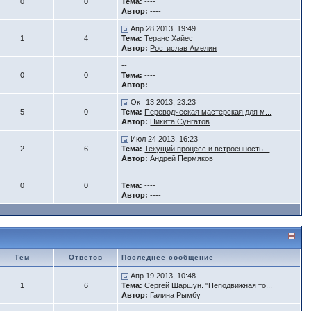
0
0
Тема:
----
Автор:
----
Апр 28 2013, 19:49
1
4
Тема:
Теранс Хайес
Автор:
Ростислав Амелин
--
0
0
Тема:
----
Автор:
----
Окт 13 2013, 23:23
5
0
Тема:
Переводческая мастерская для м...
Автор:
Никита Сунгатов
Июл 24 2013, 16:23
2
6
Тема:
Текущий процесс и встроенность...
Автор:
Андрей Пермяков
--
0
0
Тема:
----
Автор:
----
Тем
Ответов
Последнее сообщение
Апр 19 2013, 10:48
1
6
Тема:
Сергей Шаршун. "Неподвижная то...
Автор:
Галина Рымбу