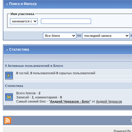
Поиск и Фильтр
Имя участника
по
Статистика
0 Активных пользователей в Блоге
0
гостей,
0
пользователей
0
скрытых пользователей
Статистика
Всего блогов -
2
Записей -
1
, комментариев -
0
Самый свежий блог - "
Андрей Черкасов - Блог
" от
Андрей Черкасов
Powered B