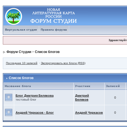
Виртуальная студия
Правила форума
Здравствуйт
Форум Студии
>
Список блогов
Последние 10 записей
·
Экспортировать все блоги (RSS)
Список блогов
Название блога
Участник
Записей
Блог Дмитрия Белякова
Дмитрий
0
тестовый блог
Беляков
Андрей Черкасов - Блог
Андрей Черкасов
0